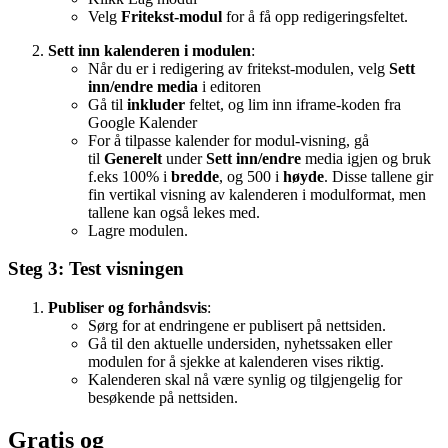
Velg
Fritekst-modul
for å få opp redigeringsfeltet.
Sett inn kalenderen i modulen
:
Når du er i redigering av fritekst-modulen, velg
Sett
inn/endre media
i editoren
Gå til
inkluder
feltet, og lim inn iframe-koden fra
Google Kalender
For å tilpasse kalender for modul-visning, gå
til
Generelt
under
Sett inn/endre
media igjen og bruk
f.eks 100% i
bredde
, og 500 i
høyde
. Disse tallene gir
fin vertikal visning av kalenderen i modulformat, men
tallene kan også lekes med.
Lagre modulen.
Steg 3: Test visningen
Publiser og forhåndsvis
:
Sørg for at endringene er publisert på nettsiden.
Gå til den aktuelle undersiden, nyhetssaken eller
modulen for å sjekke at kalenderen vises riktig.
Kalenderen skal nå være synlig og tilgjengelig for
besøkende på nettsiden.
Gratis og