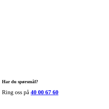
Har du spørsmål?
Ring oss på
40 00 67 60
e-post:
Denne e-postadressen er beskyttet