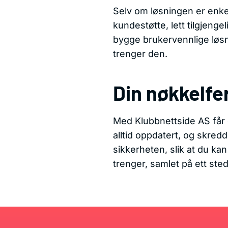
Selv om løsningen er enkel 
kundestøtte, lett tilgjenge
bygge brukervennlige løsni
trenger den.
Din nøkkelfer
Med Klubbnettside AS får 
alltid oppdatert, og skred
sikkerheten, slik at du ka
trenger, samlet på ett ste