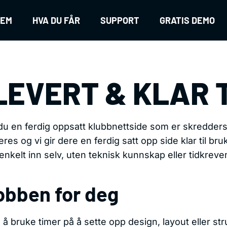
JEM
HVA DU FÅR
SUPPORT
GRATIS DEMO
LEVERT & KLAR 
du en ferdig oppsatt klubbnettside som er skredders
res og vi gir dere en ferdig satt opp side klar til bruk
enkelt inn selv,
uten teknisk kunnskap eller tidkreve
jobben for deg
 å bruke timer på å sette opp design, layout eller s