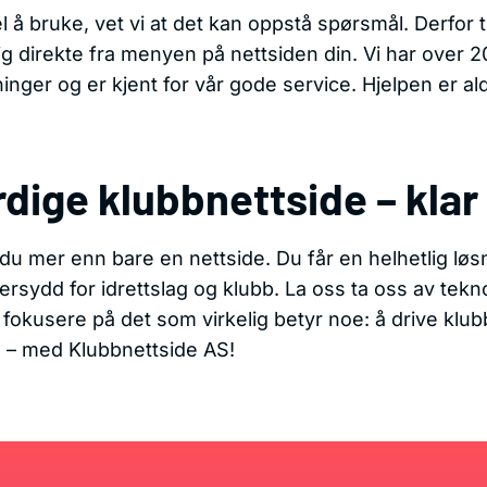
å bruke, vet vi at det kan oppstå spørsmål. Derfor til
lig direkte fra menyen på nettsiden din. Vi har over 
nger og er kjent for vår gode service. Hjelpen er ald
dige klubbnettside – klar 
du mer enn bare en nettside. Du får en helhetlig løs
dersydd for idrettslag og klubb. La oss ta oss av tek
n fokusere på det som virkelig betyr noe: å drive klu
d – med Klubbnettside AS!